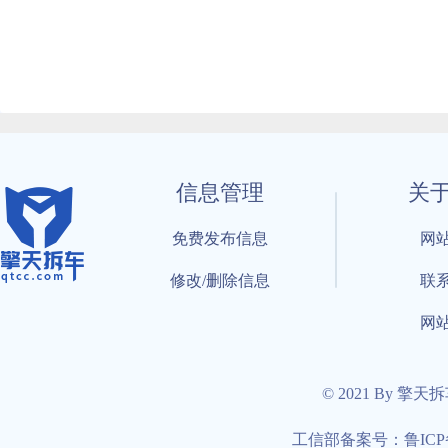
信息管理
关
免费发布信息
网
修改/删除信息
联
网
© 2021 By 擎天
工信部备案号：鲁ICP备