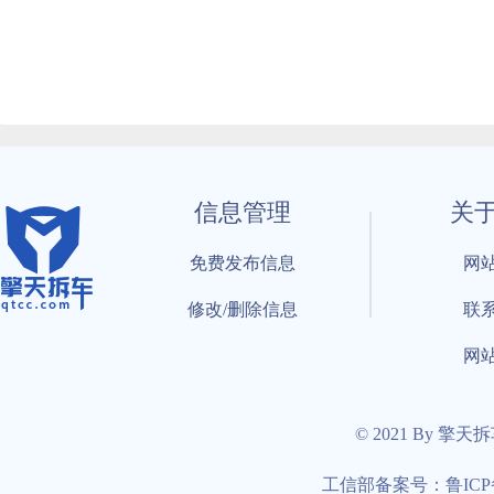
信息管理
关
免费发布信息
网
修改/删除信息
联
网
© 2021 By 擎天
工信部备案号：鲁ICP备