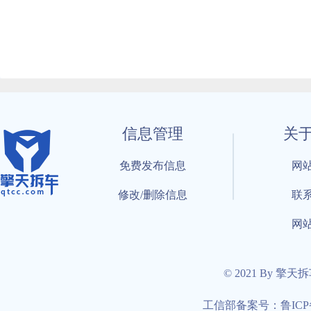
信息管理
关
免费发布信息
网
修改/删除信息
联
网
© 2021 By 擎天
工信部备案号：鲁ICP备