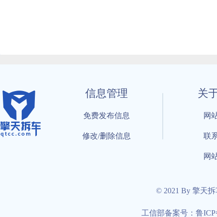
信息管理
关
免费发布信息
网
修改/删除信息
联
网
© 2021 By 擎天
工信部备案号：鲁ICP备