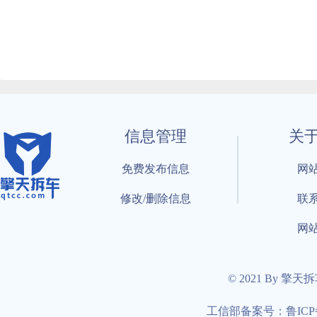
信息管理
关
免费发布信息
网
修改/删除信息
联
网
© 2021 By 擎天
工信部备案号：鲁ICP备