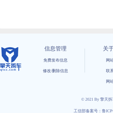
信息管理
关
免费发布信息
网
修改/删除信息
联
网
© 2021 By 擎天
工信部备案号：鲁ICP备