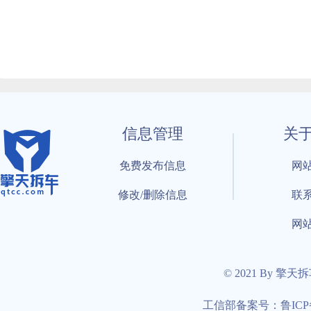
信息管理
关
免费发布信息
网
修改/删除信息
联
网
© 2021 By 擎天
工信部备案号：鲁ICP备