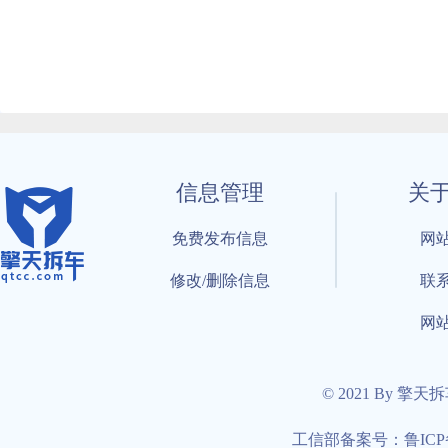
信息管理
关
免费发布信息
网
修改/删除信息
联
网
© 2021 By 擎天
工信部备案号：鲁ICP备