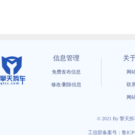
信息管理
关
免费发布信息
网
修改/删除信息
联
网
© 2021 By 擎天
工信部备案号：鲁ICP备