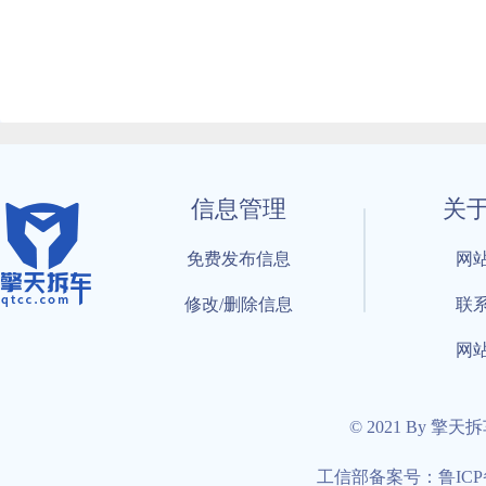
信息管理
关
免费发布信息
网
修改/删除信息
联
网
© 2021 By 擎天
工信部备案号：鲁ICP备