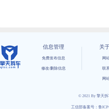
信息管理
关
免费发布信息
网
修改/删除信息
联
网
© 2021 By 擎天
工信部备案号：鲁ICP备