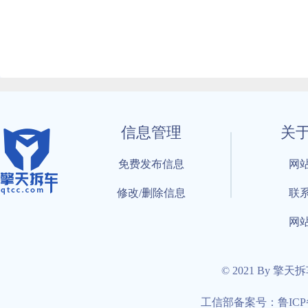
信息管理
关
免费发布信息
网
修改/删除信息
联
网
© 2021 By 擎天
工信部备案号：鲁ICP备