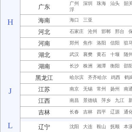
广州
深圳
珠海
汕头
韶
广东
浮
海南
H
海口
三亚
河北
石家庄
沧州
邯郸
邢台
河南
郑州
焦作
洛阳
信阳
驻
湖北
武汉
襄樊
黄石
十堰
随
湖南
长沙
株洲
湘潭
衡阳
邵
黑龙江
哈尔滨
齐齐哈尔
鸡西
鹤
江苏
J
南京
无锡
常州
扬州
南
江西
南昌
景德镇
萍乡
九江
吉林
长春
吉林
四平
辽源
通
L
辽宁
沈阳
大连
鞍山
抚顺
本