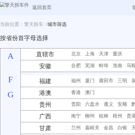
返回首页
当前位置：擎天拆车 >
城市筛选
按省份首字母选择
直辖市
A
北京
上海
天津
重庆
安徽
合肥
芜湖
蚌埠
淮南
马
F
福建
福州
厦门
莆田市
三明
港澳
G
香港
澳门
贵州
贵阳
六盘水
遵义
安顺
广西
南宁
柳州
桂林
梧州
贵
甘肃
兰州
嘉峪关
金昌
白银