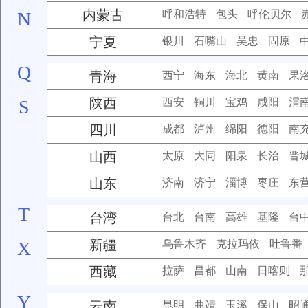
内蒙古
N
呼和浩特
包头
呼伦贝尔
宁夏
银川
石嘴山
吴忠
固原
Q
青海
西宁
海东
海北
黄南
果
陕西
S
西安
铜川
宝鸡
咸阳
渭
四川
成都
泸州
绵阳
德阳
南
山西
太原
大同
阳泉
长治
晋
山东
济南
济宁
淄博
枣庄
东
T
台湾
台北
台南
高雄
基隆
台
新疆
X
乌鲁木齐
克拉玛依
吐鲁番
西藏
拉萨
昌都
山南
日喀则
Y
云南
昆明
曲靖
玉溪
保山
昭