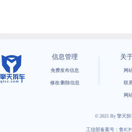
信息管理
关
免费发布信息
网
修改/删除信息
联
网
© 2021 By 擎天
工信部备案号：鲁ICP备