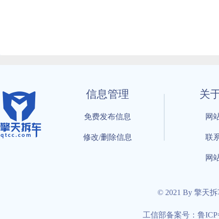
信息管理
关
免费发布信息
网
修改/删除信息
联
网
© 2021 By 擎天
工信部备案号：鲁ICP备