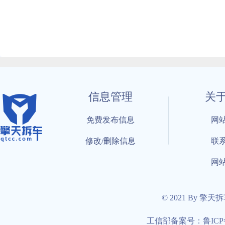
信息管理
关
免费发布信息
网
修改/删除信息
联
网
© 2021 By 擎天
工信部备案号：鲁ICP备