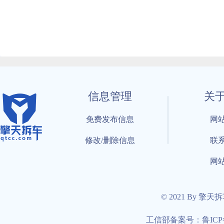
信息管理
关
免费发布信息
网
修改/删除信息
联
网
© 2021 By 擎天
工信部备案号：鲁ICP备