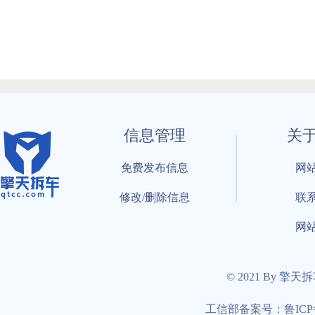
信息管理
关
免费发布信息
网
修改/删除信息
联
网
© 2021 By 擎天
工信部备案号：鲁ICP备