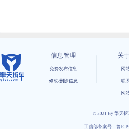
信息管理
关
免费发布信息
网
修改/删除信息
联
网
© 2021 By 擎天
工信部备案号：鲁ICP备