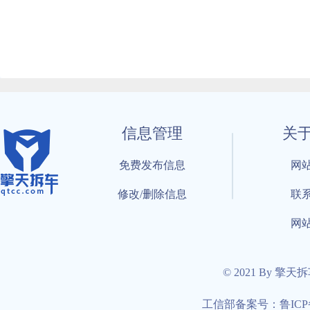
信息管理
关
免费发布信息
网
修改/删除信息
联
网
© 2021 By 擎天
工信部备案号：鲁ICP备