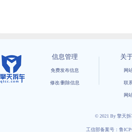
信息管理
关
免费发布信息
网
修改/删除信息
联
网
© 2021 By 擎天
工信部备案号：鲁ICP备