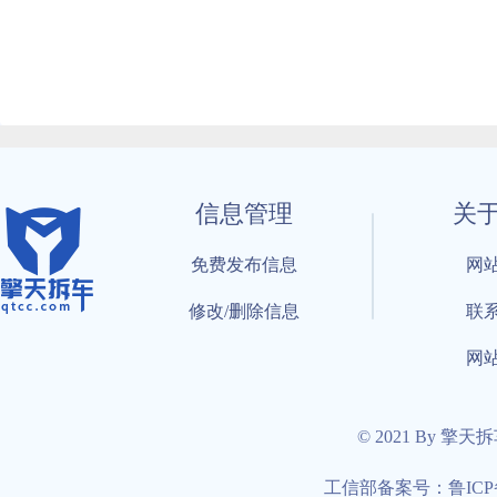
信息管理
关
免费发布信息
网
修改/删除信息
联
网
© 2021 By 擎天
工信部备案号：鲁ICP备