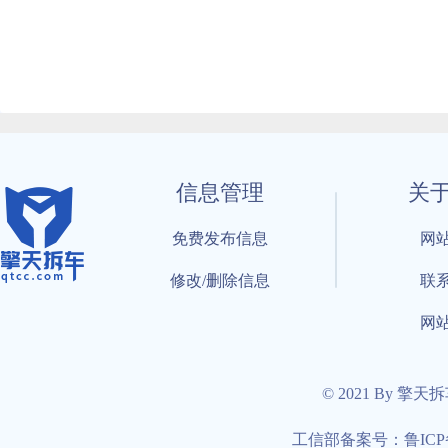
信息管理
关
免费发布信息
网
修改/删除信息
联
网
© 2021 By 擎天
工信部备案号：鲁ICP备