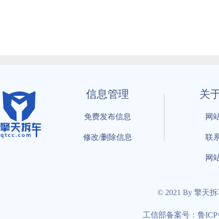
信息管理
关
免费发布信息
网
修改/删除信息
联
网
© 2021 By 擎天
工信部备案号：鲁ICP备