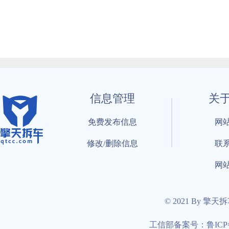
信息管理
关
免费发布信息
网
修改/删除信息
联
网
© 2021 By 擎天
工信部备案号：鲁ICP备