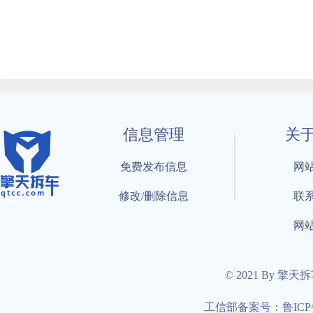
信息管理
关
免费发布信息
网
修改/删除信息
联
网
© 2021 By 擎天
工信部备案号：鲁ICP备