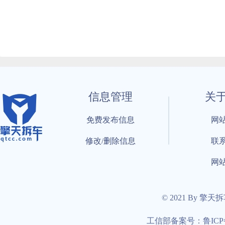
信息管理
关
免费发布信息
网
修改/删除信息
联
网
© 2021 By 擎天
工信部备案号：鲁ICP备