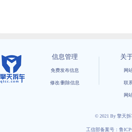
信息管理
关
免费发布信息
网
修改/删除信息
联
网
© 2021 By 擎天
工信部备案号：鲁ICP备