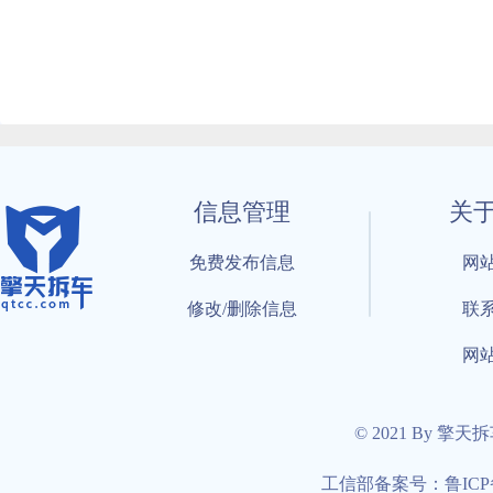
信息管理
关
免费发布信息
网
修改/删除信息
联
网
© 2021 By 擎天
工信部备案号：鲁ICP备