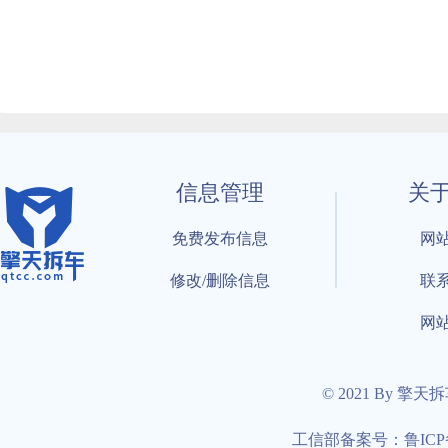
信息管理
关
免费发布信息
网
修改/删除信息
联
网
© 2021 By 擎天
工信部备案号：鲁ICP备