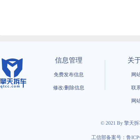
信息管理
关
免费发布信息
网
修改/删除信息
联
网
© 2021 By 擎天
工信部备案号：鲁ICP备