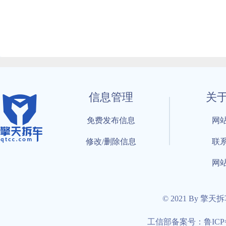
信息管理
关
免费发布信息
网
修改/删除信息
联
网
© 2021 By 擎天
工信部备案号：鲁ICP备