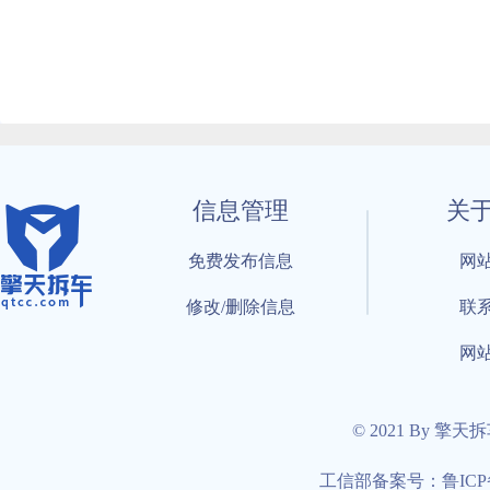
信息管理
关
免费发布信息
网
修改/删除信息
联
网
© 2021 By 擎天
工信部备案号：鲁ICP备