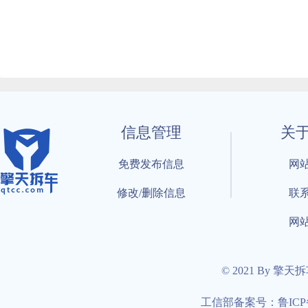
信息管理
关
免费发布信息
网
修改/删除信息
联
网
© 2021 By 擎天
工信部备案号：鲁ICP备