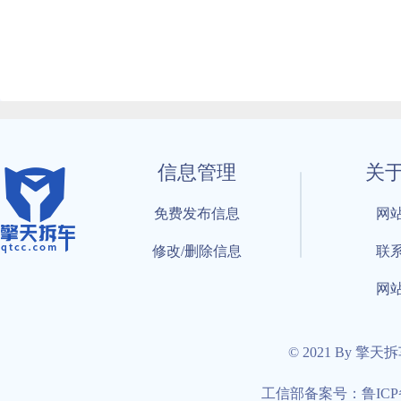
信息管理
关
免费发布信息
网
修改/删除信息
联
网
© 2021 By 擎天
工信部备案号：鲁ICP备