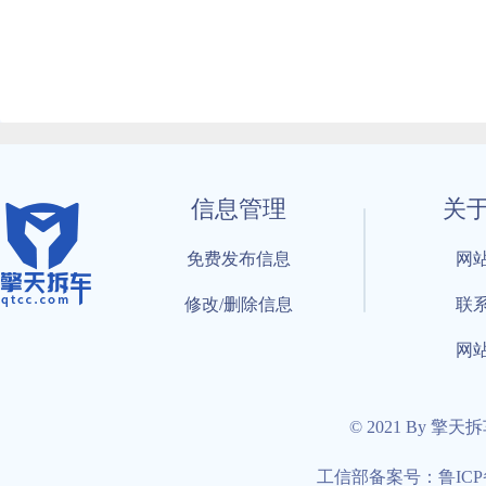
信息管理
关
免费发布信息
网
修改/删除信息
联
网
© 2021 By 擎天
工信部备案号：鲁ICP备