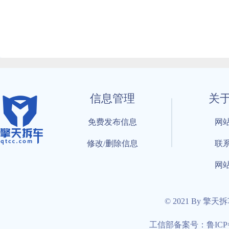
信息管理
关
免费发布信息
网
修改/删除信息
联
网
© 2021 By 擎天
工信部备案号：鲁ICP备