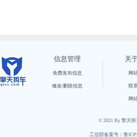
信息管理
关
免费发布信息
网
修改/删除信息
联
网
© 2021 By 擎天
工信部备案号：鲁ICP备