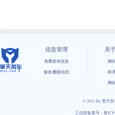
信息管理
关
免费发布信息
网
修改/删除信息
联
网
© 2021 By 擎天
工信部备案号：鲁ICP备