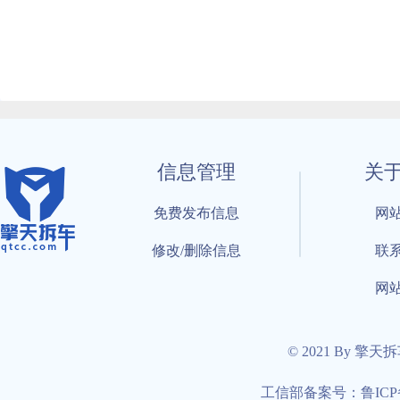
信息管理
关
免费发布信息
网
修改/删除信息
联
网
© 2021 By 擎天
工信部备案号：鲁ICP备