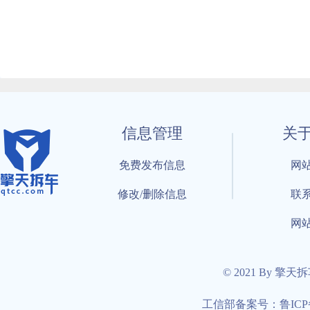
信息管理
关
免费发布信息
网
修改/删除信息
联
网
© 2021 By 擎天
工信部备案号：鲁ICP备