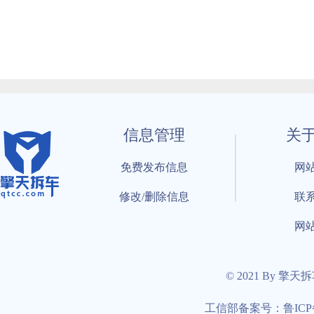
信息管理
关
免费发布信息
网
修改/删除信息
联
网
© 2021 By 擎天
工信部备案号：鲁ICP备