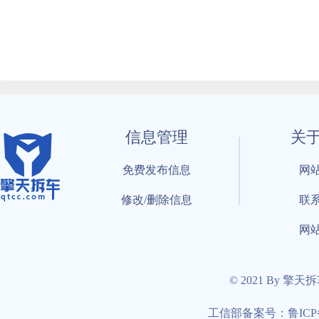
信息管理
关
免费发布信息
网
修改/删除信息
联
网
© 2021 By 擎天
工信部备案号：鲁ICP备