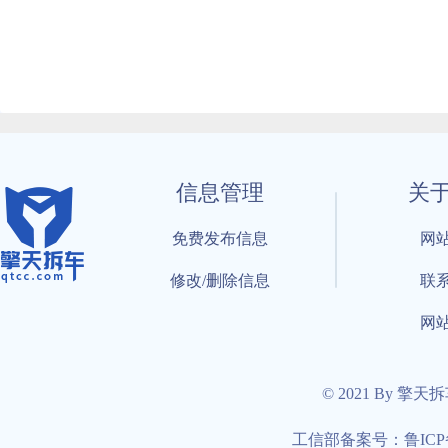
信息管理
关
免费发布信息
网
修改/删除信息
联
网
© 2021 By 擎天
工信部备案号：鲁ICP备