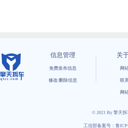
信息管理
关
免费发布信息
网
修改/删除信息
联
网
© 2021 By 擎天
工信部备案号：鲁ICP备