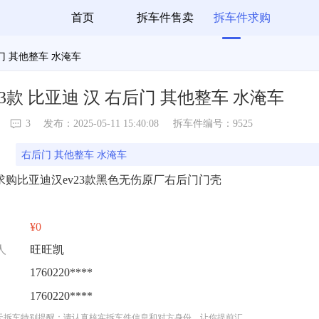
首页
拆车件售卖
拆车件求购
后门 其他整车 水淹车
23款 比亚迪 汉 右后门 其他整车 水淹车
3
发布：2025-05-11 15:40:08
拆车件编号：9525
右后门 其他整车 水淹车
求购比亚迪汉ev23款黑色无伤原厂右后门门壳
¥0
人
旺旺凯
1760220****
1760220****
天拆车特别提醒：请认真核实拆车件信息和对方身份，让你提前汇