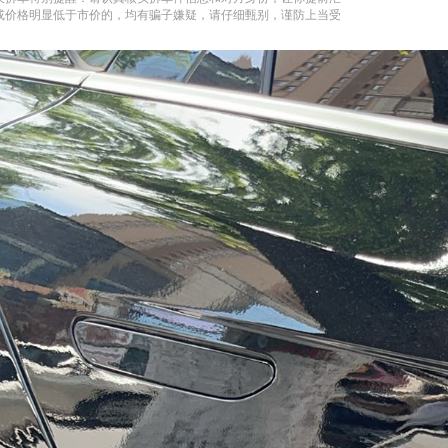
或价格明显低于市价的，均有骗子嫌疑，请仔细甄别，谨防上当受
。