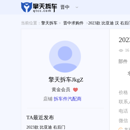
晋中
当前位置：
擎天拆车
>
晋中求购件
>
2023款 比亚迪 汉 右
20
16
部件
擎天拆车JkgZ
黄金会员
价格
店铺
拆车件汽配商
联系
电话
TA最近发布
微信
2023款 比亚迪 右后门
擎