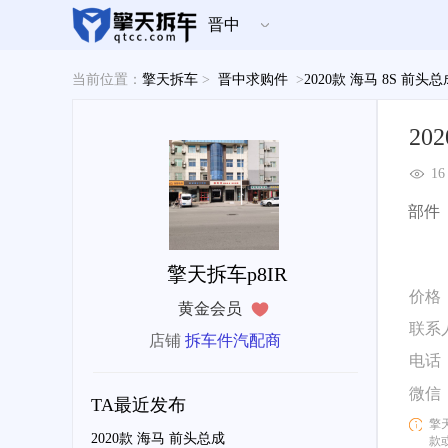
晋中
当前位置：
擎天拆车
>
晋中求购件
>
2020款 海马 8S 前头
20
16
部件
擎天拆车p8IR
价格
黄金会员
联系
店铺
拆车件汽配商
电话
微信
TA最近发布
擎
2020款 海马 前头总成
款