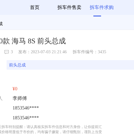
首页
拆车件售卖
拆车件求购
总成
20款 海马 8S 前头总成
3
发布：2023-07-03 21:21:46
拆车件编号：3435
前头总成
¥0
人
李师傅
1853546****
1853546****
天拆车特别提醒：请认真核实拆车件信息和对方身份，让你提前汇
或价格明显低于市价的，均有骗子嫌疑，请仔细甄别，谨防上当受